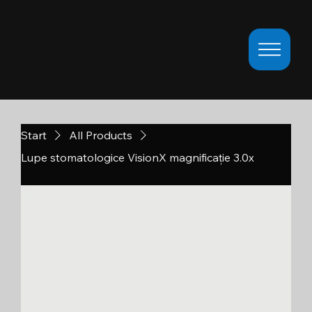
Start
All Products
Lupe stomatologice VisionX magnificație 3.0x