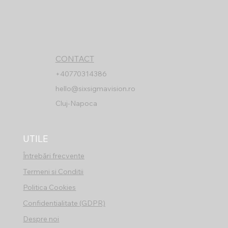
CONTACT
+40770314386
hello@sixsigmavision.ro
Cluj-Napoca
UTILE
Întrebări frecvente
Termeni si Conditii​
​Politica Cookies​
Confidentialitate (GDPR)​​
Despre noi