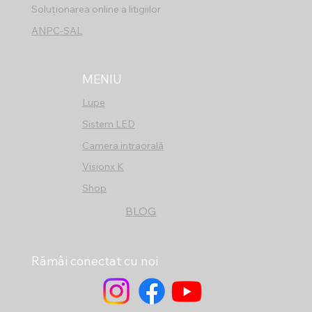
Soluționarea online a litigiilor
​ANPC-SAL
MENIU
Lupe
Sistem LED
Camera intraorală
Visionx K
Shop
BLOG
Rămâi conectat cu noi