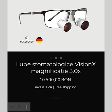
Lupe stomatologice VisionX
magnificație 3.0x
Preț
10.500,00 RON
inclus TVA
|
Free shipping
Cantitate
*