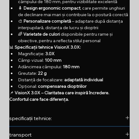
câmpului de 180 mm, pentru vizibilitate excelentă
🧍 
Design ergonomic compact
, care permite unghiuri 
de declinare mai mari și contribuie la o postură corectă
🎨 
Personalizare completă
 – adaptare după distanța 
interpupilară, distanța de lucru și dioptrii
🌈 
Varietate de culori
 disponibile pentru rame și 
obiective, pentru a reflecta stilul personal
📊 
Specificații tehnice VisionX 3.0X:
Magnificație: 
3.0X
Câmp vizual: 
100 mm
Adâncimea câmpului: 
180 mm
Greutate: 
22 g
Distanță de focalizare: 
adaptată individual
Opțional: 
compensarea dioptriilor
📌 
VisionX 3.0X – Claritatea care inspiră încredere. 
Confortul care face diferența.
specificații tehnice:
magnificație: 
3.0x
transport
 câmp visual: 
100mm