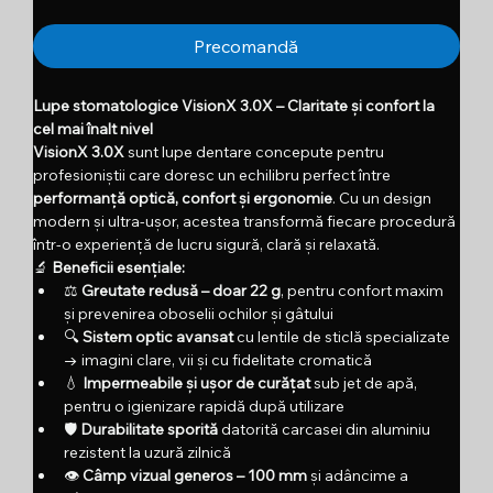
Precomandă
Lupe stomatologice VisionX 3.0X – Claritate și confort la 
cel mai înalt nivel
VisionX 3.0X
 sunt lupe dentare concepute pentru 
profesioniștii care doresc un echilibru perfect între 
performanță optică, confort și ergonomie
. Cu un design 
modern și ultra-ușor, acestea transformă fiecare procedură 
într-o experiență de lucru sigură, clară și relaxată.
🔬 
Beneficii esențiale:
⚖️ 
Greutate redusă – doar 22 g
, pentru confort maxim 
și prevenirea oboselii ochilor și gâtului
🔍 
Sistem optic avansat
 cu lentile de sticlă specializate 
→ imagini clare, vii și cu fidelitate cromatică
💧 
Impermeabile și ușor de curățat
 sub jet de apă, 
pentru o igienizare rapidă după utilizare
🛡️ 
Durabilitate sporită
 datorită carcasei din aluminiu 
rezistent la uzură zilnică
👁️ 
Câmp vizual generos – 100 mm
 și adâncime a 