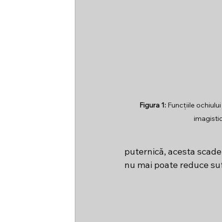
Figura 1: 
Funcțiile ochiulu
imagisti
puternică, acesta scade 
nu mai poate reduce sufi