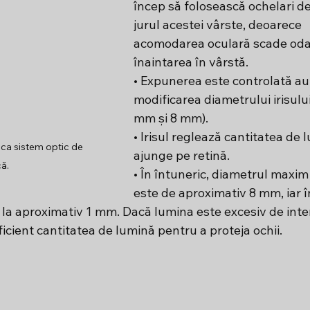
încep să folosească ochelari de c
jurul acestei vârste, deoarece 
acomodarea oculară scade oda
înaintarea în vârstă. 
• Expunerea este controlată au
modificarea diametrului irisului 
mm și 8 mm). 
• Irisul reglează cantitatea de 
i ca sistem optic de 
ajunge pe retină. 
că.
• În întuneric, diametrul maxim a
este de aproximativ 8 mm, iar î
la aproximativ 1 mm. Dacă lumina este excesiv de intens
cient cantitatea de lumină pentru a proteja ochii.