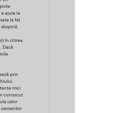
inile 
a ajuta la 
ate la fel 
dioptrii).
i în citirea 
ă. Dacă 
nile 
ează prin 
iului. 
tanțe mici 
n cunoscut 
la celor 
 oamenilor 