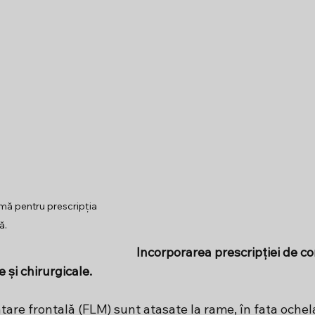
ă pentru prescripția 
ă.
Incorporarea prescripției de co
 și chirurgicale.
are frontală (FLM) sunt atașate la rame, în fața ochela