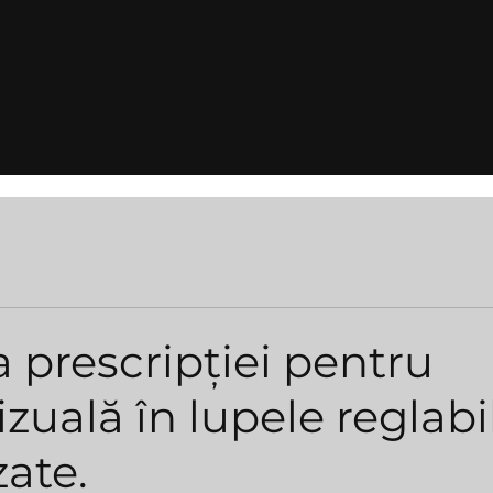
 prescripției pentru
izuală în lupele reglabil
zate.