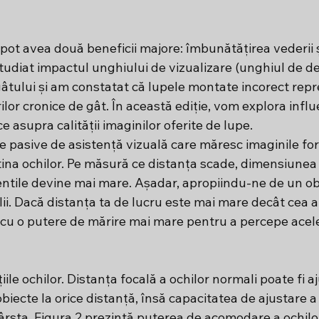
ot avea două beneficii majore: îmbunătățirea vederii și
udiat impactul unghiului de vizualizare (unghiul de dec
gâtului și am constatat că lupele montate incorect repr
ilor cronice de gât. În această ediție, vom explora influ
e asupra calității imaginilor oferite de lupe.
 pasive de asistență vizuală care măresc imaginile fo
etina ochilor. Pe măsură ce distanța scade, dimensiunea 
 lentile devine mai mare. Așadar, apropiindu-ne de un o
i. Dacă distanța ta de lucru este mai mare decât cea a 
 cu o putere de mărire mai mare pentru a percepe acelea
iile ochilor. Distanța focală a ochilor normali poate fi a
biecte la orice distanță, însă capacitatea de ajustare a 
ârsta. Figura 2 prezintă puterea de acomodare a ochilor