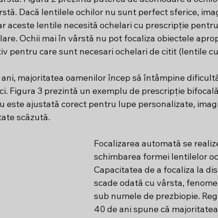
ârstă. Dacă lentilele ochilor nu sunt perfect sferice, imag
r aceste lentile necesită ochelari cu prescripție pentru 
are. Ochii mai în vârstă nu pot focaliza obiectele apropi
iv pentru care sunt necesari ochelari de citit (lentile cu 
 ani, majoritatea oamenilor încep să întâmpine dificultăț
ci. Figura 3 prezintă un exemplu de prescripție bifocal
nu este ajustată corect pentru lupe personalizate, imagi
tate scăzută.
Focalizarea automată se realiz
schimbarea formei lentilelor och
Capacitatea de a focaliza la dis
scade odată cu vârsta, fenome
sub numele de prezbiopie. Regu
40 de ani spune că majoritatea