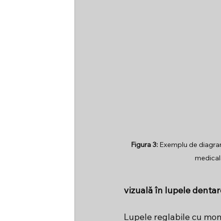
Figura 3:
 Exemplu de diagram
medical
vizuală în lupele dentare
Lupele reglabile cu mont