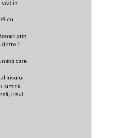
itit în 
tă cu 
tomat prin 
(între 1 
lumină care 
l irisului 
n lumină 
ă, irisul 