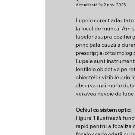
Actualizată în:
2 nov. 2025
Lupele corect adaptate p
la locul de muncă. Am st
lupelor asupra poziției 
principala cauză a durer
prescripției oftalmologic
Lupele sunt instrumente
lentilele obiective pe r
obiectelor vizibile prin
observa mai multe detali
vei avea nevoie de lupe
Ochiul ca sistem optic:
Figura 1 ilustrează funcț
rapid pentru a focaliza o
focale scade odată cu v