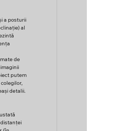
 a posturii 
linație) al 
ezintă 
ența 
rmate de 
imaginii 
biect putem 
colegilor, 
și detalii.
justată 
distanței 
 (în 