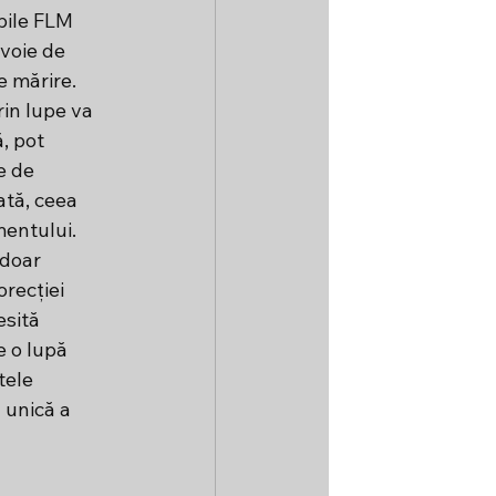
bile FLM 
voie de 
e mărire. 
rin lupe va 
, pot 
e de 
ată, ceea 
entului. 
 doar 
recției 
esită 
 o lupă 
tele 
 unică a 