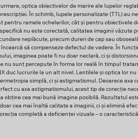
n urmare, optica obiectivelor de marire ale lupelor regla
escripției. În schimb, lupele personalizate (TTL) au ne
ât pentru ramele ochelarilor, cât și pentru obiectivele d
specifică nu este corectată, calitatea imaginii văzute p
 secundare neplăcute, precum dureri de cap sau oboseală
încearcă să compenseze defectul de vedere. În funcți
lui, imaginea poate fi nu doar neclară, ci și distorsion
e nu sunt percepute în forma lor reală în timpul tratam
duc lucrurile la un alt nivel. Lentilele și optica lor nu
ermetropia simplă, ci și astigmatismul. Deoarece axa co
erfect cu axa astigmatismului, acest tip de corecție nec
a obține cea mai bună imagine posibilă. Rezultatul este
ar cea mai înaltă calitate a imaginii, ci și elimină efec
ecția completă a deficienței vizuale – o caracteristică