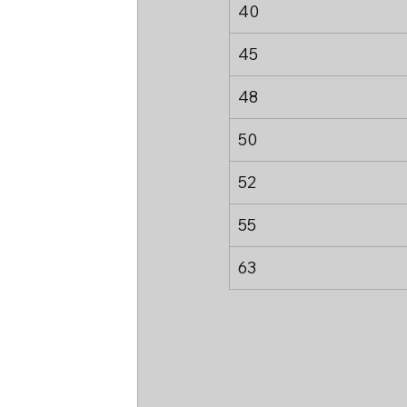
40
45
48
50
52
55
63