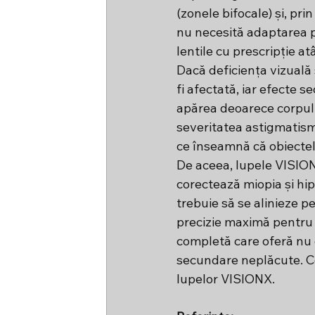
(zonele bifocale) și, pri
nu necesită adaptarea pr
lentile cu prescripție at
Dacă deficiența vizuală 
fi afectată, iar efecte
apărea deoarece corpul 
severitatea astigmatismu
ce înseamnă că obiectel
De aceea, lupele VISIONX 
corectează miopia și hip
trebuie să se alinieze p
precizie maximă pentru 
completă care oferă nu do
secundare neplăcute. Cor
lupelor VISIONX.