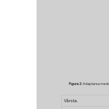
Figura 2:
 Adaptarea medie 
Vârsta.