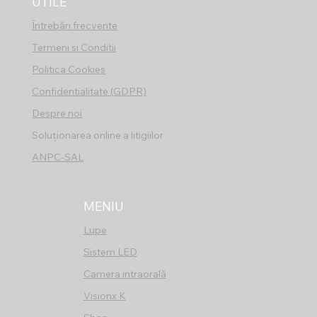
UTILE
Întrebări frecvente
Termeni si Conditii​
​Politica Cookies​
Confidentialitate (GDPR)​​
Despre noi
Soluționarea online a litigiilor
​ANPC-SAL
MENIU
Lupe
Sistem LED
Camera intraorală
Visionx K