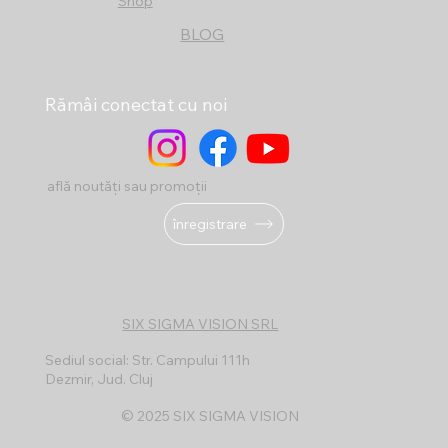
Shop
BLOG
Rămâi conectat cu noi
află noutăți sau promoții
înregistrare
SIX SIGMA VISION SRL
Sediul social: Str. Campului 111h
Dezmir, Jud. Cluj
© 2025 SIX SIGMA VISION