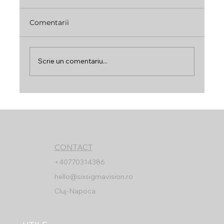
Comentarii
Scrie un comentariu...
Dezvoltarea Lupei VISIONX: Soluții
Inovatoare pentru Profesioniști
CONTACT
+40770314386
hello@sixsigmavision.ro
Cluj-Napoca